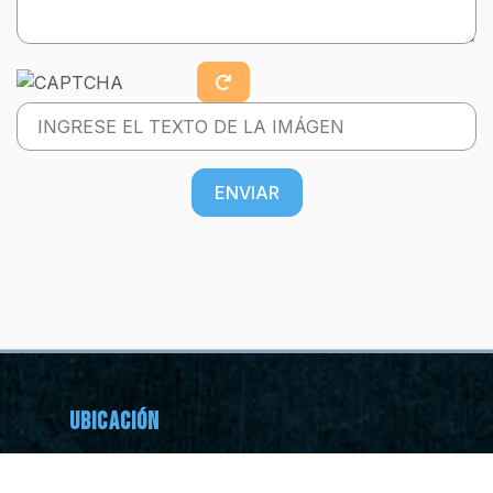
ENVIAR
Ubicación
Constituyentes del 57 2908, Madero,
64550 Monterrey, N.L.