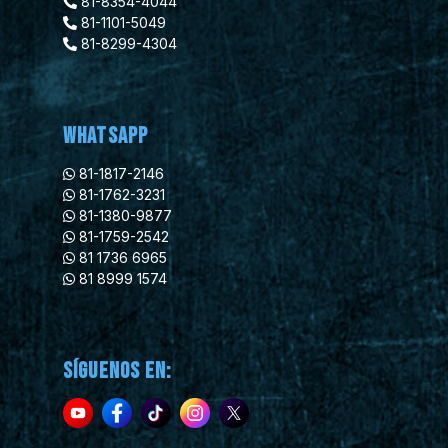
81-8354-4044
81-1101-5049
81-8299-4304
WhatsApp
81-1817-2146
81-1762-3231
81-1380-9877
81-1759-2542
81 1736 6965
81 8999 1574
Síguenos en: