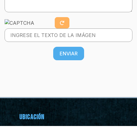
ENVIAR
Ubicación
Constituyentes del 57 2908, Madero,
64550 Monterrey, N.L.