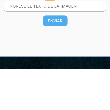
ENVIAR
Ubicación
Constituyentes del 57 2908, Madero,
64550 Monterrey, N.L.
Correo
ventas@tractoparteslosgemelos.com