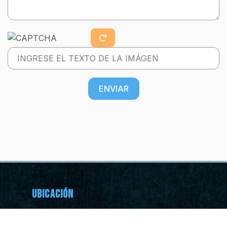
ENVIAR
Ubicación
Constituyentes del 57 2908, Madero,
64550 Monterrey, N.L.